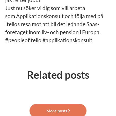
Just nu söker vi dig som vill arbeta
som Applikationskonsult och följa med på
Itellos resa mot att bli det ledande Saas-
företaget inom liv- och pension i Europa.
#peopleofitello #applikationskonsult
Related posts
Pluggar du i Umeå? Då hoppas vi
Är du utvecklare och vill ha ett
att du vill träffa oss på Uniaden!
STHLM10
utmamande och roligt arbete?
More posts